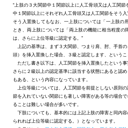
“上肢の３大関節中１関節以上に人工骨頭又は人工関節
中１関節以上にそれぞれ人工骨頭又は人工関節をそう入
そう入置換してもなお、一上肢については「一上肢の用
とき、両上肢については「両上肢の機能に相当程度の
は、さらに上位等級に認定する。”
上記の基準は、まず３大関節、つまり肩、肘、手首の
頭）を挿入置換した場合、３級と認定します、というこ
ただし書き以下は、人工関節を挿入置換したという事
さらに２級以上の認定基準に該当する状態にあると認め
もある、という内容になっています。
上位等級については、人工関節を前提としない原則の
節を入れていない関節にも著しい障害がある等の場合で
ることは難しい場合が多いです。
下肢についても、基本的には上記上肢の障害と同内容
られれば上位等級に認定する。）となっています。