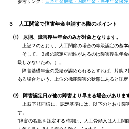
参考リンク：
日本年金機構・国民年金・厚生年金保険
３ 人工関節で障害年金申請する際のポイント
⑴ 原則、障害厚生年金のみが対象となります。
上記２のとおり、人工関節の場合の等級認定の基本
そして、３級の認定可能性があるのは障害厚生年金
級しかないため。）。
障害基礎年金の受給が認められるとすれば、片腕２
ある場合という、上位の機能障害の状態にあると認定
⑵ 障害認定日が他の障害より早まる場合がありま
上肢下肢同様に、認定基準には、以下のとおり障害
す。
“障害の程度を認定する時期は、人工骨頭又は人工関