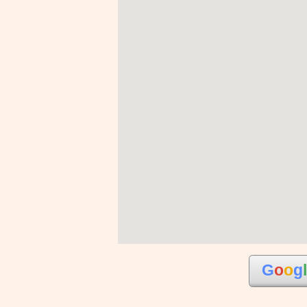
G
o
o
g