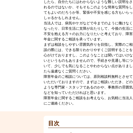
したら、自分たちにはわからないような難しい説明をさ
れるのではないか、そもそもこのような簡単な質問をし
てもよいのだろうか等、緊張や不安を感じる方もいらっ
しゃるかもしれません。
当法人では、病気やケガなどで今までのように働けなく
なったり、日常生活に支障が出たりして、今後の生活に
不安を抱える方々のお力になりたいと考えており、障害
年金に関するご相談を承っています。
まずは相談をしやすい雰囲気作りを目指し、実際のご相
談の際には、できる限りわかりやすくご説明することを
心がけておりますし、このようなことは聞いてはいけな
いというものもありませんので、手続きや見通し等につ
いて、少しでも気になることやわからない点がありまし
たら遠慮なくご質問ください。
障害年金のご相談については、原則相談料無料とさせて
いただいておりますので、まずはご相談いただき、どの
ような専門家・スタッフであるのかや、事務所の雰囲気
などを知っていただければと思います。
障害年金に関するご相談をお考えなら、お気軽に当法人
にご連絡ください。
目次