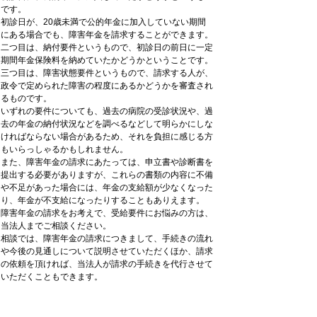
です。
初診日が、20歳未満で公的年金に加入していない期間
にある場合でも、障害年金を請求することができます。
二つ目は、納付要件というもので、初診日の前日に一定
期間年金保険料を納めていたかどうかということです。
三つ目は、障害状態要件というもので、請求する人が、
政令で定められた障害の程度にあるかどうかを審査され
るものです。
いずれの要件についても、過去の病院の受診状況や、過
去の年金の納付状況などを調べるなどして明らかにしな
ければならない場合があるため、それを負担に感じる方
もいらっしゃるかもしれません。
また、障害年金の請求にあたっては、申立書や診断書を
提出する必要がありますが、これらの書類の内容に不備
や不足があった場合には、年金の支給額が少なくなった
り、年金が不支給になったりすることもありえます。
障害年金の請求をお考えで、受給要件にお悩みの方は、
当法人までご相談ください。
相談では、障害年金の請求につきまして、手続きの流れ
や今後の見通しについて説明させていただくほか、請求
の依頼を頂ければ、当法人が請求の手続きを代行させて
いただくこともできます。