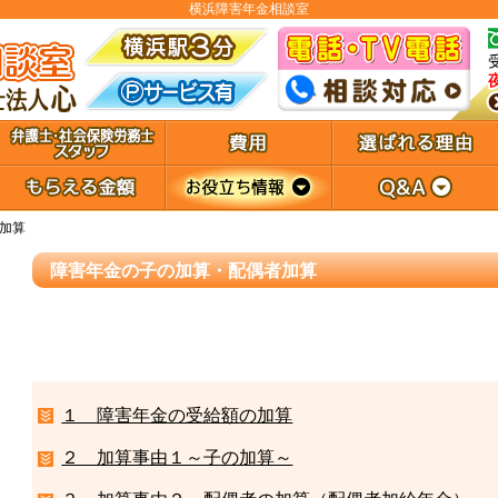
横浜障害年金相談室
加算
障害年金の子の加算・配偶者加算
１ 障害年金の受給額の加算
２ 加算事由１～子の加算～