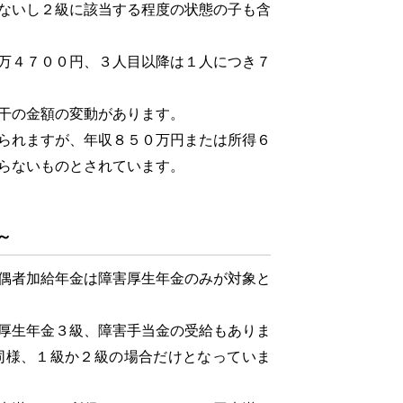
ないし２級に該当する程度の状態の子も含
万４７００円、３人目以降は１人につき７
干の金額の変動があります。
られますが、年収８５０万円または所得６
らないものとされています。
～
偶者加給年金は障害厚生年金のみが対象と
厚生年金３級、障害手当金の受給もありま
同様、１級か２級の場合だけとなっていま